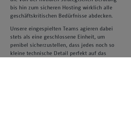
bis hin zum sicheren Hosting wirklich alle
geschäftskritischen Bedürfnisse abdecken.
Unsere eingespielten Teams agieren dabei
stets als eine geschlossene Einheit, um
penibel sicherzustellen, dass jedes noch so
kleine technische Detail perfekt auf das
Gesamtkonzept abgestimmt ist und Ihre
unternehmerische Vision präzise in die
Realität umgesetzt wird. Mit der geballten
Kompetenz von rund 80 hochqualifizierten
Mitarbeitern innerhalb der Neofonie Group
setzen wir konsequent auf intensive
Kooperation sowie ein agiles Mindset, um
Produkte zu erschaffen, die sowohl
technologisch innovativ als auch