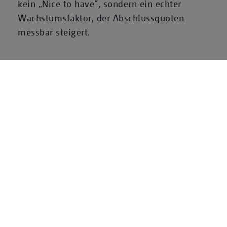
kein „Nice to have“, sondern ein echter
Wachstumsfaktor, der Abschlussquoten
messbar steigert.
Ihr Nutzen – konkret und
messbar
Gute UX ist kein „Nice to have“, sondern
ein Wachstumsfaktor. Unsere Kunden
reduzieren Supportaufwand, steigern
Abschlussquoten, senken Absprungraten
und stärken ihre Marke. Vor allem aber
schaffen sie digitale Angebote, die in
Erinnerung bleiben – weil sie einfach