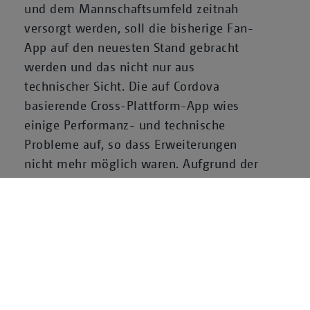
und dem Mannschaftsumfeld zeitnah
versorgt werden, soll die bisherige Fan-
App auf den neuesten Stand gebracht
werden und das nicht nur aus
technischer Sicht. Die auf Cordova
basierende Cross-Plattform-App wies
einige Performanz- und technische
Probleme auf, so dass Erweiterungen
nicht mehr möglich waren. Aufgrund der
Erfahrung mit großen, anspruchsvollen
Projekten und des breiten technischen
Know-hows, haben die Füchse Berlin
Neofonie Mobile mit der
Neuentwicklung der App beauftragt und
sich für eine zweijährige App-
Partnerschaft entschieden.