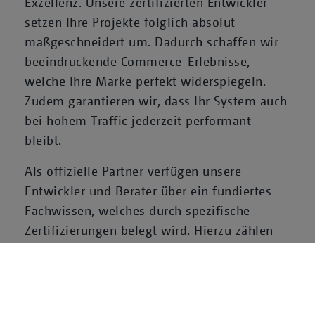
Exzellenz. Unsere zertifizierten Entwickler
setzen Ihre Projekte folglich absolut
maßgeschneidert um. Dadurch schaffen wir
beeindruckende Commerce-Erlebnisse,
welche Ihre Marke perfekt widerspiegeln.
Zudem garantieren wir, dass Ihr System auch
bei hohem Traffic jederzeit performant
bleibt.
Als offizielle Partner verfügen unsere
Entwickler und Berater über ein fundiertes
Fachwissen, welches durch spezifische
Zertifizierungen belegt wird. Hierzu zählen
unter anderem die „Product Fundamentals
Zertifizierte Experten der Shopify Agentur bei der Entwicklung eines
Onlineshops
Certification“, die „App Development
Certification“ und zusätzlich die „Business
Fundamentals Certification“. In Kombination