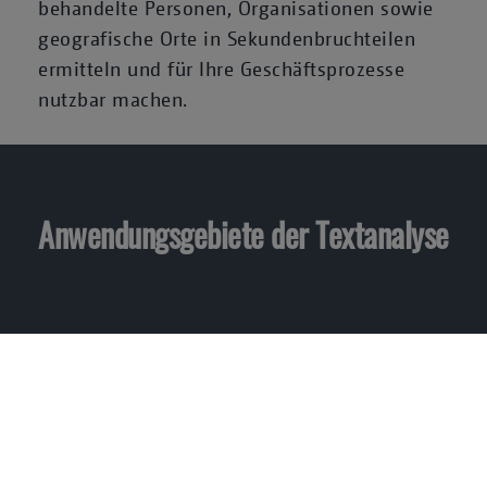
behandelte Personen, Organisationen sowie
geografische Orte in Sekundenbruchteilen
ermitteln und für Ihre Geschäftsprozesse
nutzbar machen.
Anwendungsgebiete der Textanalyse
Einsatzfelder der Textanalyse: Von Trendanalysen über Produktkataloge
bis zum Social Media Monitoring.
Erstellung von Themenseiten