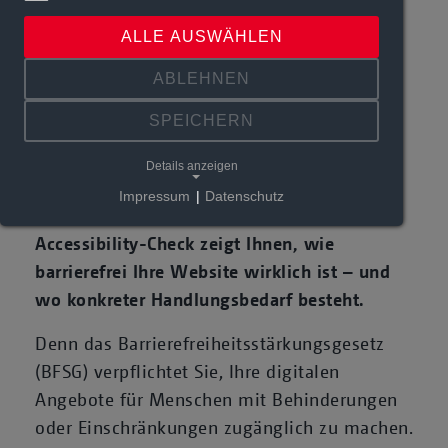
Accessibility-Check
ALLE AUSWÄHLEN
ABLEHNEN
SPEICHERN
Ist Ihre Website barrierefrei ?
Details anzeigen
Digitale Barrierefreiheit ist keine Option
Impressum
|
Datenschutz
mehr – sie ist Pflicht. Unser professioneller
Accessibility-Check zeigt Ihnen, wie
barrierefrei Ihre Website wirklich ist – und
wo konkreter Handlungsbedarf besteht.
Denn das Barrierefreiheitsstärkungsgesetz
(BFSG) verpflichtet Sie, Ihre digitalen
Angebote für Menschen mit Behinderungen
oder Einschränkungen zugänglich zu machen.