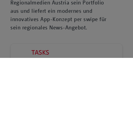
Regionalmedien Austria sein Portfolio
aus und liefert ein modernes und
innovatives App-Konzept per swipe für
sein regionales News-Angebot.
TASKS
meinbezirk espresso App Flutter Design
Beratung
Konzeption
Entwicklung
TECHNICAL PLATFORMS &
PARTNERS
Flutter SDK