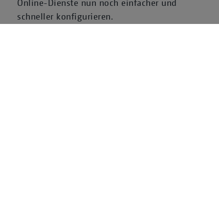
Online-Dienste nun noch einfacher und
schneller konfigurieren.
TASKS
Development
Native App Templates für
iOS und Android
Augmented Reality
Integration
TECHNICAL PLATFORMS &
PARTNERS