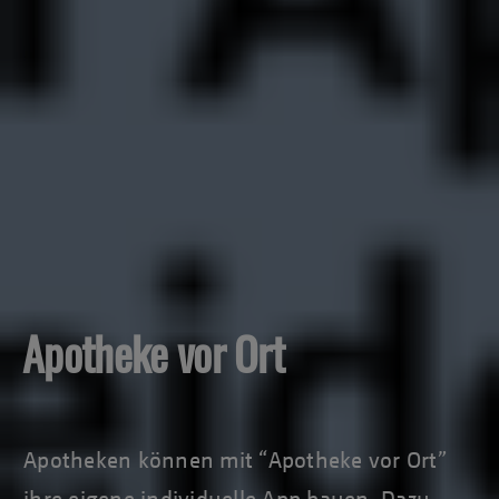
Apotheke vor Ort
Apotheken können mit “Apotheke vor Ort”
ihre eigene individuelle App bauen. Dazu