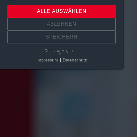
ALLE AUSWÄHLEN
ABLEHNEN
SPEICHERN
Details anzeigen
Impressum
|
Datenschutz