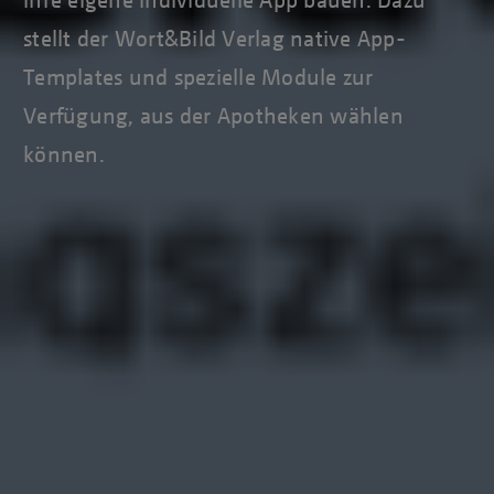
stellt der Wort&Bild Verlag native App-
Templates und spezielle Module zur
Verfügung, aus der Apotheken wählen
können.