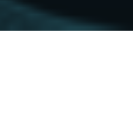
Das Jahr 2021 war geprägt von Language
Models, aber generell war eine gewisse
Stagnation im Bereich KI und NLP zu
erkennen.
In der aktuellen Dezember-
Ausgabe von „KI Journal Club“ stellt Dr. Till
Plumbaum erneut die wichtigsten Ereignisse
im KI-Umfeld vor.
Forscher der Universität von Oxford und
OpenAI haben aktuelle Language Modelle
(LM) getestet, genauer deren Question
Answering Fähigkeiten. Dazu haben die